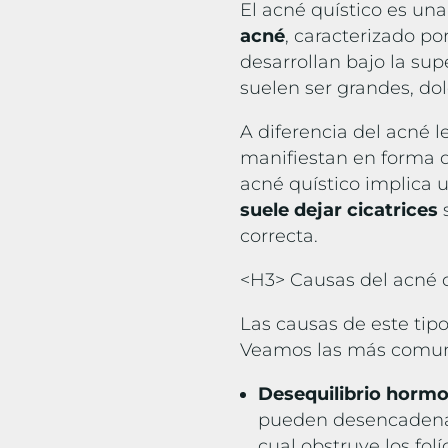
El acné quístico es una
acné
, caracterizado po
desarrollan bajo la supe
suelen ser grandes, do
A diferencia del acné 
manifiestan en forma de
acné quístico implica 
suele dejar cicatrices
s
correcta.
<H3> Causas del acné 
Las causas de este tip
Veamos las más comu
Desequilibrio hormo
pueden desencadenar
cual obstruye los folíc