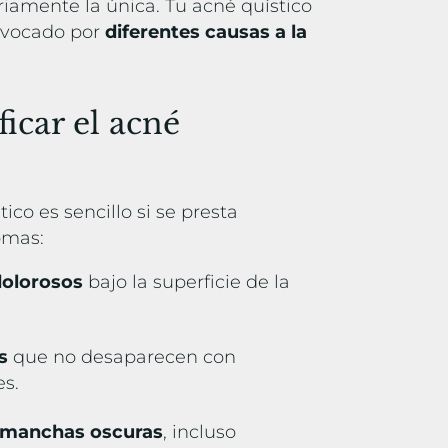
riamente la única. Tu acné quístico
ovocado por
diferentes causas a la
icar el acné
ico es sencillo si se presta
tomas:
dolorosos
bajo la superficie de la
s
que no desaparecen con
es.
 o manchas oscuras
, incluso