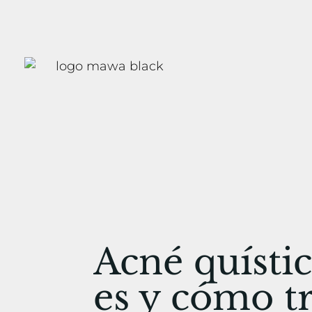
Acné quísti
es y cómo t