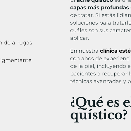
El
acné quístico
es un
capas más profundas d
de tratar. Si estás lidi
soluciones para tratarl
cuáles son sus caracte
aplicar.
n de arrugas
En nuestra
clínica es
con años de experienci
spigmentante
de la piel, incluyendo 
pacientes a recuperar l
técnicas avanzadas y p
¿Qué es e
quístico?