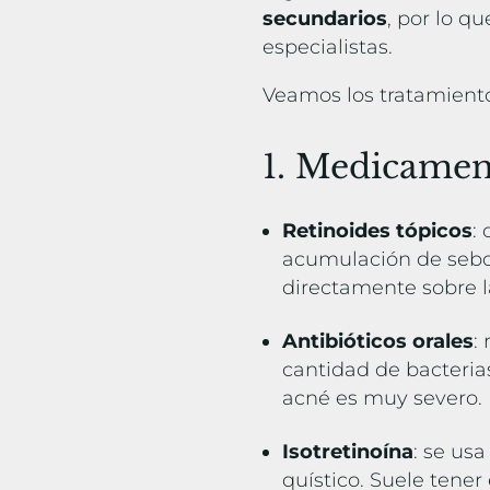
secundarios
, por lo q
especialistas.
Veamos los tratamien
1. Medicamen
Retinoides tópicos
:
acumulación de sebo
directamente sobre l
Antibióticos orales
:
cantidad de bacterias
acné es muy severo.
Isotretinoína
: se us
quístico. Suele tener