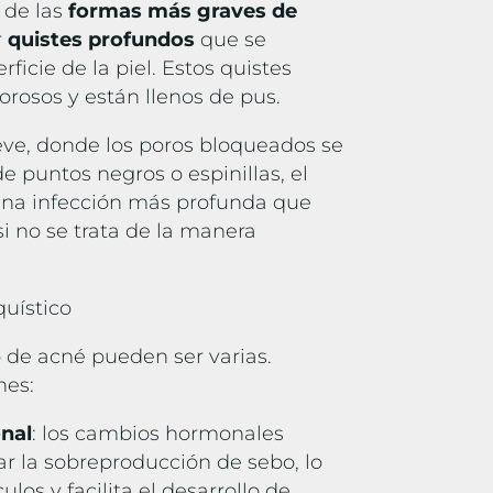
 de las
formas más graves de
r
quistes profundos
que se
rficie de la piel. Estos quistes
lorosos y están llenos de pus.
leve, donde los poros bloqueados se
 puntos negros o espinillas, el
una infección más profunda que
i no se trata de la manera
quístico
o de acné pueden ser varias.
nes:
nal
: los cambios hormonales
 la sobreproducción de sebo, lo
ulos y facilita el desarrollo de