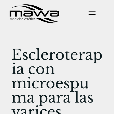
Escleroterap
ia con
microespu
ma para las
varices