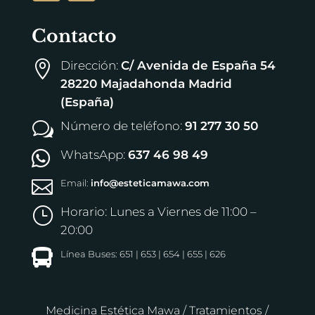
Contacto
Dirección:
C/ Avenida de España 54

28220 Majadahonda Madrid
(España)
Número de teléfono:
91 277 30 50
w
WhatsApp:
637 46 98 49


Email:
info@esteticamawa.com
Horario: Lunes a Viernes de 11:00 –
}
20:00

Línea Buses: 651 | 653 | 654 | 655 | 626
Medicina Estética Mawa
/
Tratamientos
/