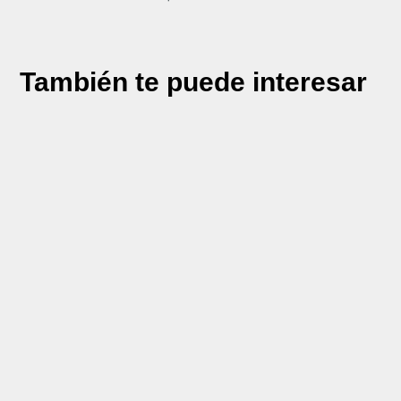
También te puede interesar
Si alguna vez te has preguntado cuál es la
diferencia entre diatermia y radiofrecuencia,
es probable que estés buscando una
solución para tu piel o para tratar ciertas
afecciones...