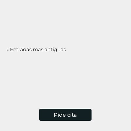
qué sirve y cómo funciona, es probable que
ya hayas oído hablar de sus beneficios para
la piel y los tejidos profundos. El Indiba...
« Entradas más antiguas
Pide cita