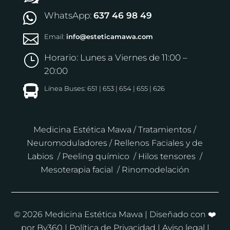
WhatsApp:
637 46 98 49


Email:
info@esteticamawa.com
Horario: Lunes a Viernes de 11:00 –
}
20:00

Línea Buses: 651 | 653 | 654 | 655 | 626
Medicina Estética Mawa
/
Tratamientos
/
Neuromoduladores
/
Rellenos Faciales y de
Labios
/
Peeling químico
/
Hilos tensores
/
Mesoterapia facial
/
Rinomodelación
© 2026 Medicina Estética Mawa | Diseñado con ❤️
por
By360
|
Política de Privacidad
|
Aviso legal |