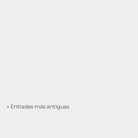
Guía médica completa 2026 | Clínica de
Medicina Estética en Majadahonda En los
últimos meses, las búsquedas relacionadas
con rejuvenecimiento facial sin cirugía en
Madrid han...
« Entradas más antiguas