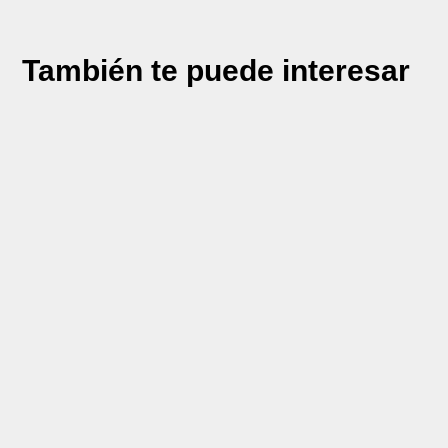
También te puede interesar
Si alguna vez te has preguntado cuál es la
diferencia entre diatermia y radiofrecuencia,
es probable que estés buscando una
solución para tu piel o para tratar ciertas
afecciones...