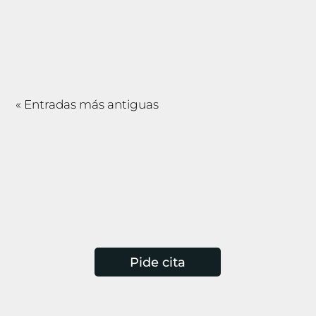
ya hayas oído hablar de sus beneficios para
la piel y los tejidos profundos. El Indiba...
« Entradas más antiguas
Pide cita