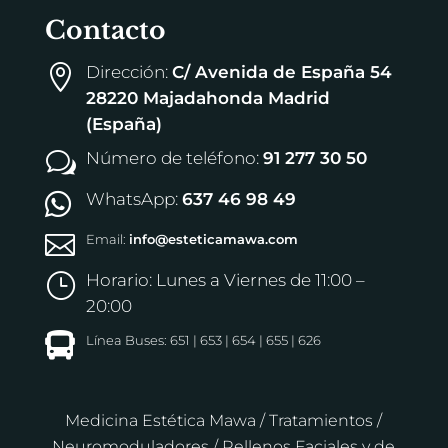
Contacto
Dirección:
C/ Avenida de España 54

28220 Majadahonda Madrid
(España)
Número de teléfono:
91 277 30 50
w
WhatsApp:
637 46 98 49


Email:
info@esteticamawa.com
Horario: Lunes a Viernes de 11:00 –
}
20:00

Línea Buses: 651 | 653 | 654 | 655 | 626
Medicina Estética Mawa
/
Tratamientos
/
Neuromoduladores
/
Rellenos Faciales y de