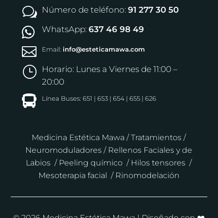
Número de teléfono:
91 277 30 50
w
WhatsApp:
637 46 98 49


Email:
info@esteticamawa.com
Horario: Lunes a Viernes de 11:00 –
}
20:00

Línea Buses: 651 | 653 | 654 | 655 | 626
Medicina Estética Mawa
/
Tratamientos
/
Neuromoduladores
/
Rellenos Faciales y de
Labios
/
Peeling químico
/
Hilos tensores
/
Mesoterapia facial
/
Rinomodelación
© 2026 Medicina Estética Mawa | Diseñado con ❤️