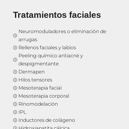
Tratamientos faciales
Neuromoduladores o eliminación de
=
arrugas
Rellenos faciales y labios
=
Peeling químico antiacné y
=
despigmentante
Dermapen
=
Hilos tensores
=
Mesoterapia facial
=
Mesoterapia corporal
=
Rinomodelación
=
IPL
=
Inductores de colágeno
=
Hidroxiapatita cálcica
=